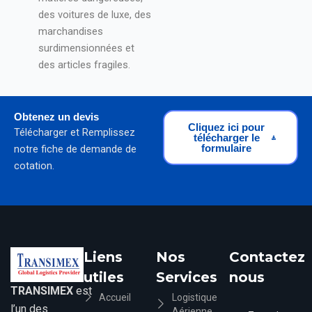
des voitures de luxe, des
marchandises
surdimensionnées et
des articles fragiles.
Obtenez un devis
Cliquez ici pour
Télécharger et Remplissez
télécharger le
formulaire
notre fiche de demande de
cotation.
Liens
Nos
Contactez
utiles
Services
nous
TRANSIMEX
est
Accueil
Logistique
l’un des
Aérienne