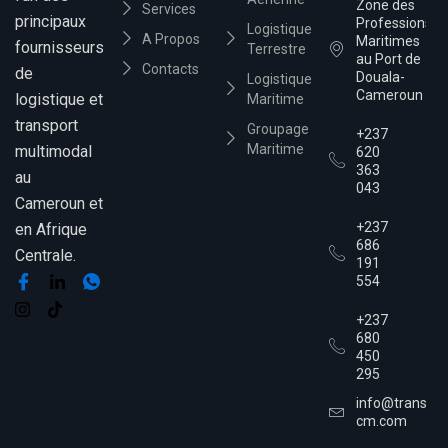
Zone des
Services
principaux
Professions
Logistique
A Propos
Maritimes
fournisseurs
Terrestre
au Port de
Contacts
de
Douala-
Logistique
Cameroun
logistique et
Maritime
transport
Groupage
+237
Maritime
multimodal
620
363
au
043
Cameroun et
+237
en Afrique
686
Centrale.
191
554
+237
680
450
295
info@transim
cm.com