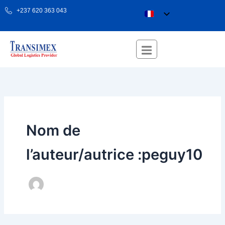
Aller
+237 620 363 043
au
contenu
Nom de
l’auteur/autrice :peguy10