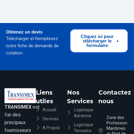
Obtenez un devis
Cliquez ici pour
Télécharger et Remplissez
télécharger le
formulaire
notre fiche de demande de
cotation.
Liens
Nos
Contactez
utiles
Services
nous
TRANSIMEX
est
Accueil
Logistique
l’un des
Aérienne
Zone des
Services
principaux
Professions
Logistique
A Propos
Maritimes
fournisseurs
Terrestre
au Port de